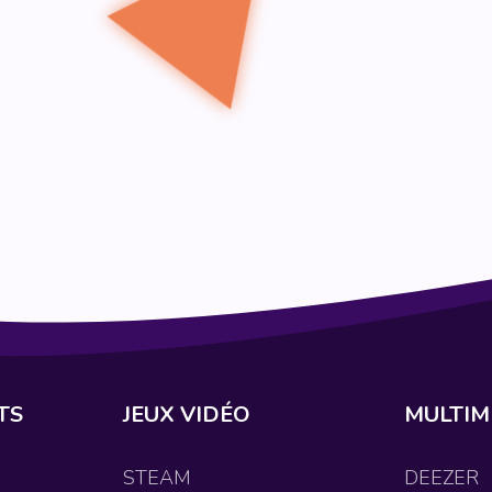
D
NOUVEAU
 €
 €
TS
JEUX VIDÉO
MULTIM
STEAM
DEEZER