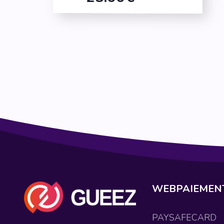
Eneba 50€
RAZER GOLD
BLIZZAR
Razer Gold 5€
Blizzard 20
Razer Gold 10€
Blizzard 50
Razer Gold 20€
Razer Gold 50€
WEBPAIEMEN
PAYSAFECARD