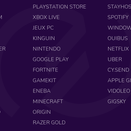
PLAYSTATION STORE
STAYHO
M
XBOX LIVE
SPOTIFY
JEUX PC
WINDO
KINGUIN
OUIBUS
ER
NINTENDO
NETFLIX
GOOGLE PLAY
UBER
FORTNITE
CY.SEND
GAMEKIT
APPLE G
ENEBA
VIDOLEO
MINECRAFT
GIGSKY
O
ORIGIN
RAZER GOLD