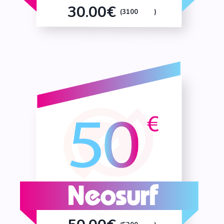
30.00€
(3100
)