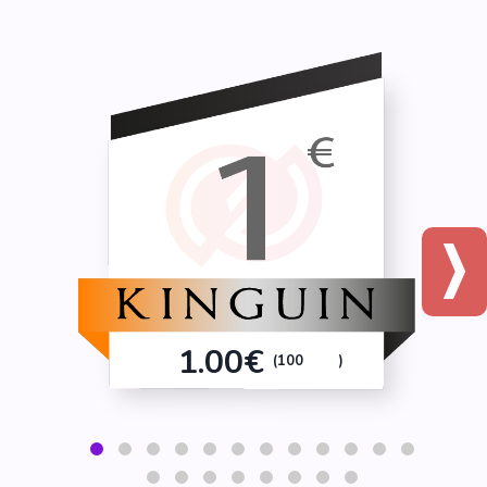
1.00€
(100
)