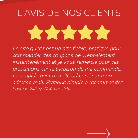
L'AVIS DE NOS CLIENTS
Le site gueez est un site fiable, pratique pour
T
commander des coupons de webpaiement
j
instantanément et je vous remercie pour ces
r
prestations car la livraison de ma commande,
f
tres rapidement m a été adressé sur mon
q
adresse mail. Pratique simple a recommander
f
t
Posté le 24/05/2024, par vfella
P