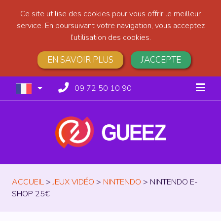
Ce site utilise des cookies pour vous offrir le meilleur
service. En poursuivant votre navigation, vous acceptez
l’utilisation des cookies.
EN SAVOIR PLUS
J’ACCEPTE
09 72 50 10 90
ACCUEIL
>
JEUX VIDÉO
>
NINTENDO
>
NINTENDO E-
SHOP 25€