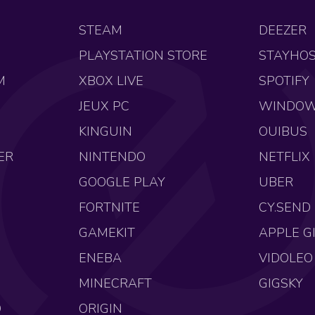
STEAM
DEEZER
PLAYSTATION STORE
STAYHO
M
XBOX LIVE
SPOTIFY
JEUX PC
WINDO
KINGUIN
OUIBUS
ER
NINTENDO
NETFLIX
GOOGLE PLAY
UBER
FORTNITE
CY.SEND
GAMEKIT
APPLE G
ENEBA
VIDOLEO
MINECRAFT
GIGSKY
O
ORIGIN