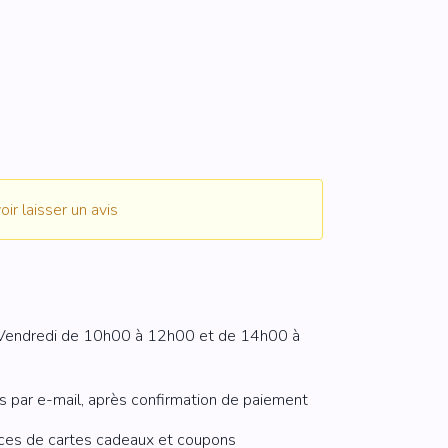
D
NOUVEAU
 €
 €
ir laisser un avis
u Vendredi de 10h00 à 12h00 et de 14h00 à
par e-mail, après confirmation de paiement
ces de cartes cadeaux et coupons