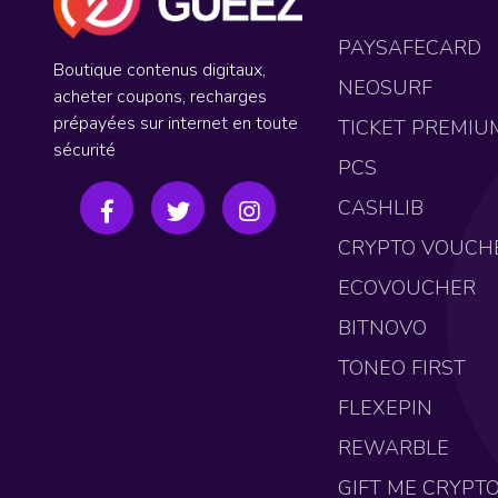
PAYSAFECARD
Boutique contenus digitaux,
NEOSURF
acheter coupons, recharges
prépayées sur internet en toute
TICKET PREMIU
sécurité
PCS
CASHLIB
CRYPTO VOUCH
ECOVOUCHER
BITNOVO
TONEO FIRST
FLEXEPIN
REWARBLE
GIFT ME CRYPT