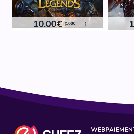
10.00€
1
(1000
)
WEBPAIEMEN