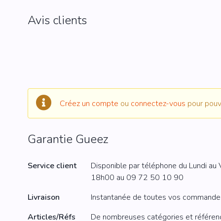
Eneba 50€
Avis clients
RAZER GOLD
BLIZZAR
Razer Gold 5€
Blizzard 20
Razer Gold 10€
Blizzard 50
Razer Gold 20€
Razer Gold 50€
Créez un compte
ou
connectez-vous
pour pouvo
Garantie Gueez
Service client
Disponible par téléphone du Lundi a
18h00 au
09 72 50 10 90
Livraison
Instantanée de toutes vos commandes 
Articles/Réfs
De nombreuses catégories et référen