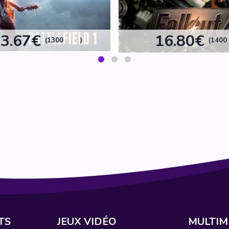
3.67€
16.80€
(1300
)
(1400
TS
JEUX VIDÉO
MULTIM