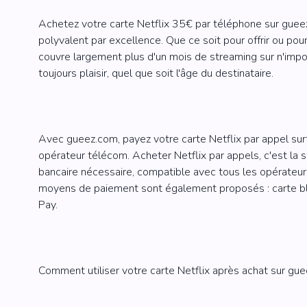
Eneba 50€
Achetez votre carte Netflix 35€ par téléphone sur gueez
polyvalent par excellence. Que ce soit pour offrir ou po
RAZER GOLD
BLIZZAR
couvre largement plus d'un mois de streaming sur n'impor
toujours plaisir, quel que soit l'âge du destinataire.
Razer Gold 5€
Blizzard 20
Razer Gold 10€
Blizzard 50
Razer Gold 20€
Razer Gold 50€
Avec gueez.com, payez votre carte Netflix par appel surt
opérateur télécom. Acheter Netflix par appels, c'est la s
bancaire nécessaire, compatible avec tous les opérateur
moyens de paiement sont également proposés : carte bl
Pay.
Comment utiliser votre carte Netflix après achat sur gue