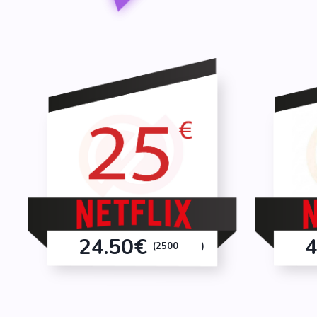
24.50€
4
(2500
)