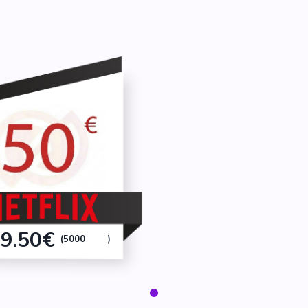
9.50€
(5000
)