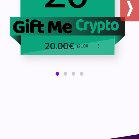
20.00€
(2100
)