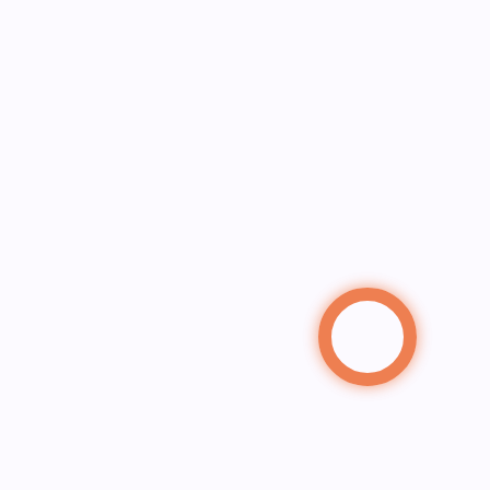
us remercie de m'avoir permis d'acheter un ticket avec un
ecard avec votre site qui est très simple d'utilisation et 
cution comparé à d'autres site qui vendent les mêmes ser
qui sont très lent et il y a beaucoup de problème avec les
honiques, je suis un de vos nouveau client merci cordiale
 on 2025-02-15 14:46:33, by maraz77