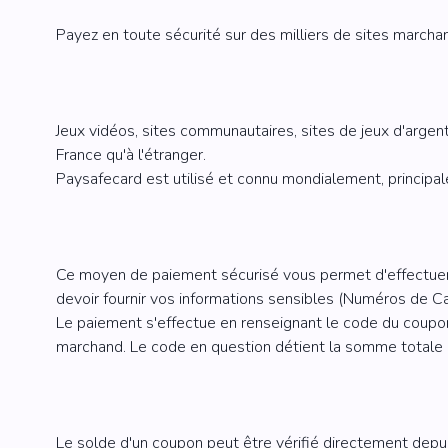
Eneba 50€
Payez en toute sécurité sur des milliers de sites marcha
RAZER GOLD
BLIZZAR
Razer Gold 5€
Blizzard 20
Jeux vidéos, sites communautaires, sites de jeux d'argen
Razer Gold 10€
Blizzard 50
France qu'à l'étranger.
Razer Gold 20€
Paysafecard est utilisé et connu mondialement, princi
Razer Gold 50€
Ce moyen de paiement sécurisé vous permet d'effectuer 
devoir fournir vos informations sensibles (Numéros de Car
Le paiement s'effectue en renseignant le code du coupon
marchand. Le code en question détient la somme totale d
Le solde d'un coupon peut être vérifié directement depuis 