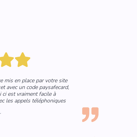
e mis en place par votre site
Je vo
ket avec un code paysafecard,
paysaf
 ci est vraiment facile à
d'exé
avec les appels téléphoniques
mais 
télép
r
Posted