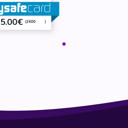
5.00€
(2600
)