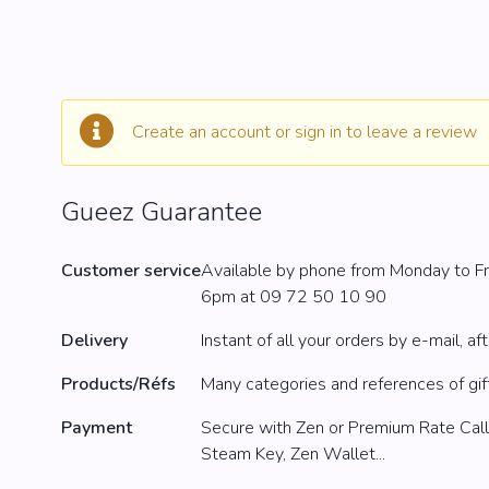
Create an account
or
sign in
to leave a review
Gueez Guarantee
Customer service
Available by phone from Monday to F
6pm at
09 72 50 10 90
Delivery
Instant of all your orders by e-mail, a
Products/Réfs
Many categories and references of gif
Payment
Secure with Zen or Premium Rate Call, C
Steam Key, Zen Wallet...