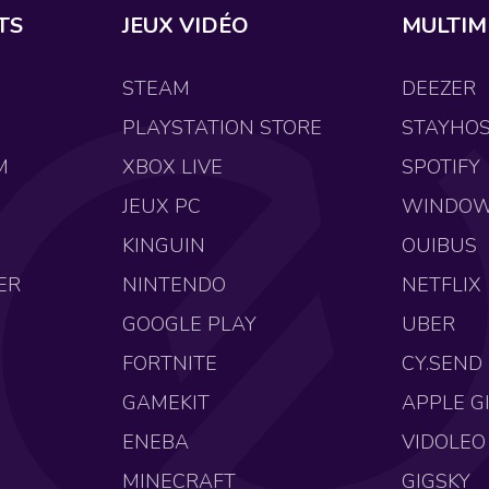
TS
JEUX VIDÉO
MULTIM
STEAM
DEEZER
PLAYSTATION STORE
STAYHO
M
XBOX LIVE
SPOTIFY
JEUX PC
WINDO
KINGUIN
OUIBUS
ER
NINTENDO
NETFLIX
GOOGLE PLAY
UBER
FORTNITE
CY.SEND
GAMEKIT
APPLE G
ENEBA
VIDOLEO
MINECRAFT
GIGSKY