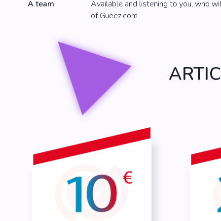
A team
Available and listening to you, who w
of Gueez.com
ARTI