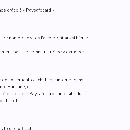
nds grâce à « Paysafecard ».
D
NOUVEAU
 €
t, de nombreux sites l'acceptent aussi bien en
 €
palement par une communauté de « gamers »
des paiements / achats sur internet sans
te Bancaire, etc...)
 électronique Paysafecard sur le site du
u ticket.
le site officiel :