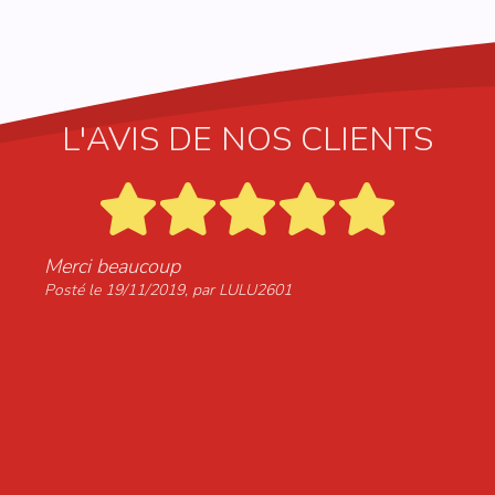
L'AVIS DE NOS CLIENTS
Merci beaucoup
L
u
Posté le 19/11/2019, par LULU2601
e
u
s
C
b
P