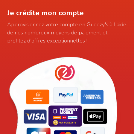
Je crédite mon compte
Approvisionnez votre compte en Gueezy's à l'aide
de nos nombreux moyens de paiement et
profitez d'offres exceptionnelles !