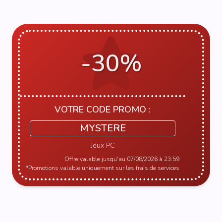
-30%
VOTRE CODE PROMO :
MYSTERE
Jeux PC
Offre valable jusqu'au 07/08/2026 à 23:59
*Promotions valable uniquement sur les frais de services